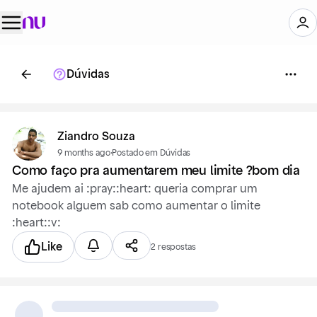
Dúvidas
Ziandro Souza
9 months ago
·
Postado em Dúvidas
Como faço pra aumentarem meu limite ?bom dia
Me ajudem ai :pray::heart: queria comprar um
notebook alguem sab como aumentar o limite​
:heart::v:
Like
2 respostas