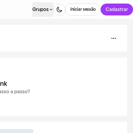
Grupos
Cadastrar
Iniciar sessão
ank
passo a passo?