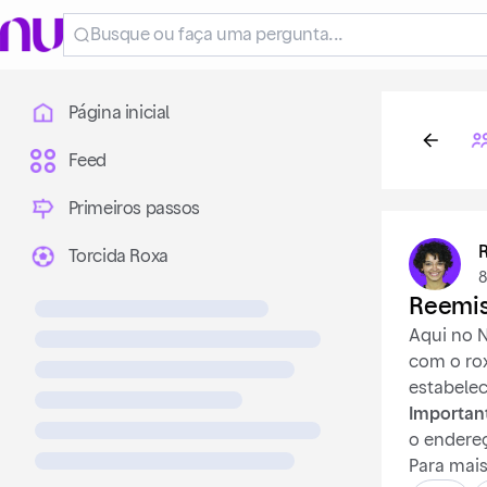
Página inicial
Feed
Primeiros passos
Torcida Roxa
8
Reemis
Aqui no N
com o ro
estabelec
Importan
o endere
Para mai