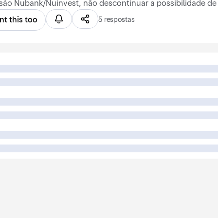
ão Nubank/Nuinvest, não descontinuar a possibilidade de 
nt this too
5 respostas