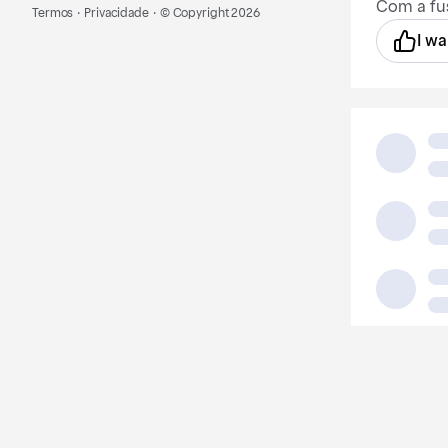
Com a fus
Termos
·
Privacidade
·
© Copyright
2026
I wa