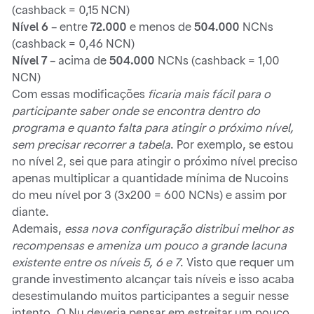
(cashback = 0,15 NCN)
Nível 6
– entre
72.000
e menos de
504.000
NCNs
(cashback = 0,46 NCN)
Nível 7
– acima de
504.000
NCNs (cashback = 1,00
NCN)
Com essas modificações
ficaria mais fácil para o
participante saber onde se encontra dentro do
programa e quanto falta para atingir o próximo nível,
sem precisar recorrer a tabela
. Por exemplo, se estou
no nível 2, sei que para atingir o próximo nível preciso
apenas multiplicar a quantidade mínima de Nucoins
do meu nível por 3 (3x200 = 600 NCNs) e assim por
diante.
Ademais,
essa nova configuração distribui melhor as
recompensas e ameniza um pouco a grande lacuna
existente entre os níveis 5, 6 e 7
. Visto que requer um
grande investimento alcançar tais níveis e isso acaba
desestimulando muitos participantes a seguir nesse
intento. O Nu deveria pensar em estreitar um pouco