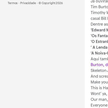
Já ouvira
Termos
·
Privacidade
·
© Copyright
2026
Tim Burt
Timothy W
casal Bil
Dentre a
‘Edward M
‘Os Fanta
‘O Estran
’
A Lenda
‘A Noiva-
Aqui tam
Burton, d
Skeleton 
And scre
Make you 
This is H
Wont’ ya,
Our man, 
Everyone 