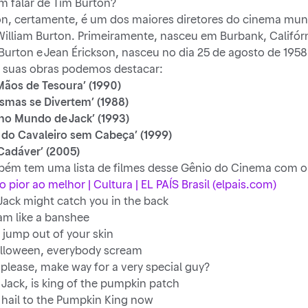
m falar de Tim Burton?
on, certamente, é um dos maiores diretores do cinema mun
illiam Burton. Primeiramente, nasceu em Burbank, Califórni
l Burton e Jean Érickson, nasceu no dia 25 de agosto de 1958
s suas obras podemos destacar:
ãos de Tesoura’ (1990)
smas se Divertem’ (1988)
ho Mundo de Jack’ (1993)
 do Cavaleiro sem Cabeça’ (1999)
Cadáver’ (2005)
bém tem uma lista de filmes desse Gênio do Cinema com o
o pior ao melhor | Cultura | EL PAÍS Brasil (elpais.com)
Jack might catch you in the back
am like a banshee
jump out of your skin
alloween, everybody scream
 please, make way for a very special guy?
Jack, is king of the pumpkin patch
hail to the Pumpkin King now