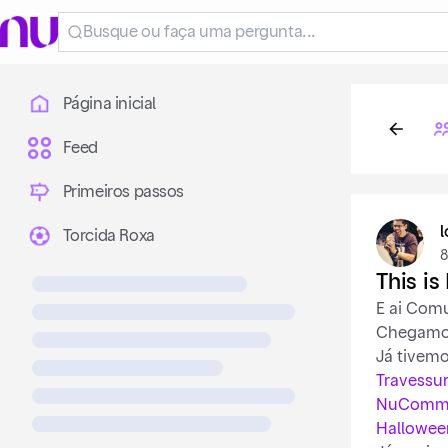
Página inicial
Feed
Primeiros passos
l
Torcida Roxa
8
This is
E ai Com
Chegamos
Já tivemo
Travessu
NuCommun
Hallowee